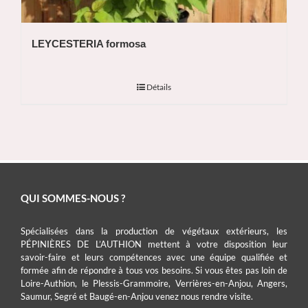
LEYCESTERIA formosa
Détails
QUI SOMMES-NOUS ?
Spécialisées dans la production de végétaux extérieurs, les
PÉPINIÈRES DE L’AUTHION mettent à votre disposition leur
savoir-faire et leurs compétences avec une équipe qualifiée et
formée afin de répondre à tous vos besoins. Si vous êtes pas loin de
Loire-Authion, le Plessis-Grammoire, Verrières-en-Anjou, Angers,
Saumur, Segré et Baugé-en-Anjou venez nous rendre visite.