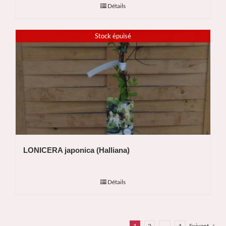
Détails
Stock épuisé
LONICERA japonica (Halliana)
Détails
1
2
…
4
Suivant