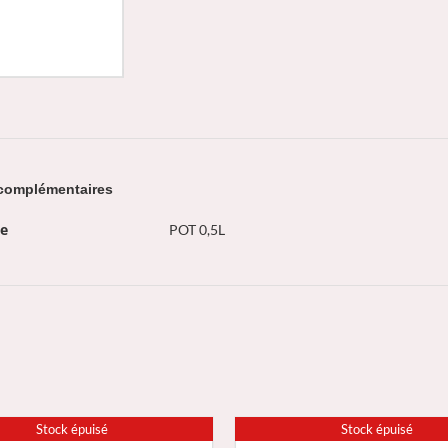
 complémentaires
ue
POT 0,5L
Stock épuisé
Stock épuisé