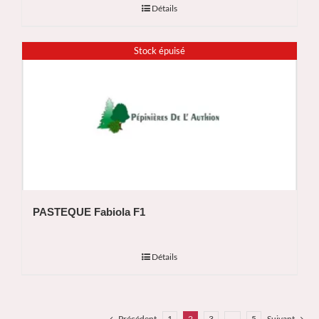
Détails
Stock épuisé
PASTEQUE Fabiola F1
Détails
Précédent
1
2
3
…
5
Suivant