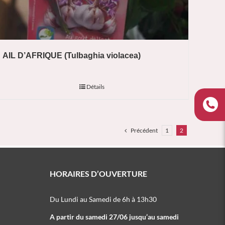
AIL D’AFRIQUE (Tulbaghia violacea)
Détails
Précédent
1
2
HORAIRES D’OUVERTURE
Du Lundi au Samedi de 6h à 13h30
A partir du samedi 27/06 jusqu’au samedi